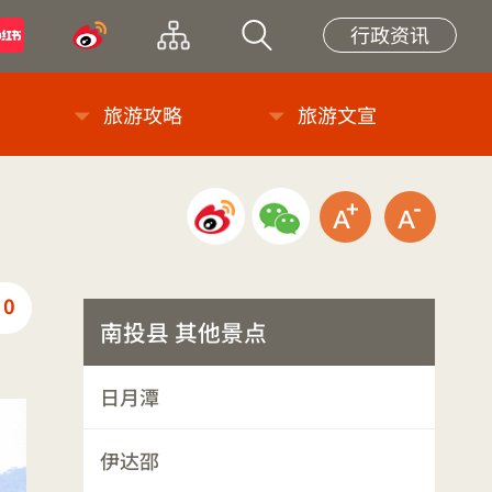
小紅書
微博
网站导览
站内搜索
行政资讯
旅游攻略
旅游文宣
微博分享
微信分享
放大字级
缩小
0
推荐
南投县 其他景点
日月潭
伊达邵