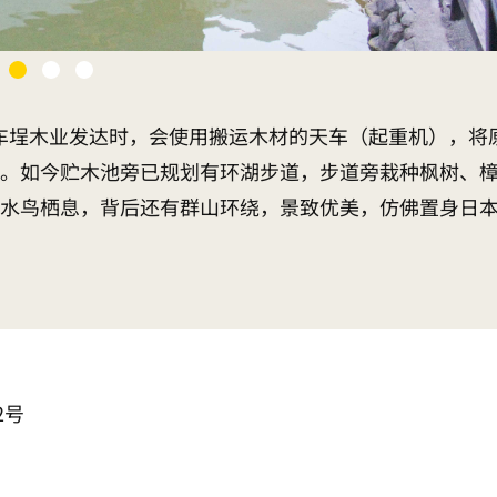
代车埕木业发达时，会使用搬运木材的天车（起重机），将
。如今贮木池旁已规划有环湖步道，步道旁栽种枫树、
水鸟栖息，背后还有群山环绕，景致优美，仿佛置身日
2号