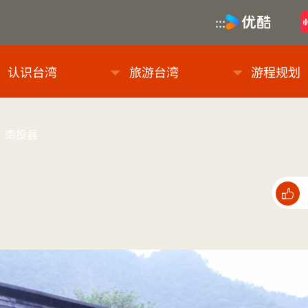
优酷
:::
息网
认识台湾
旅游台湾
游程规划
南投县
点选