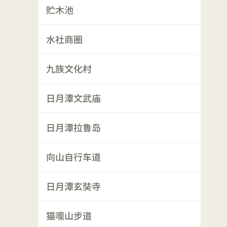
贮木池
水社商圈
九族文化村
日月潭文武庙
日月潭拉鲁岛
向山自行车道
日月潭玄奘寺
猫囒山步道