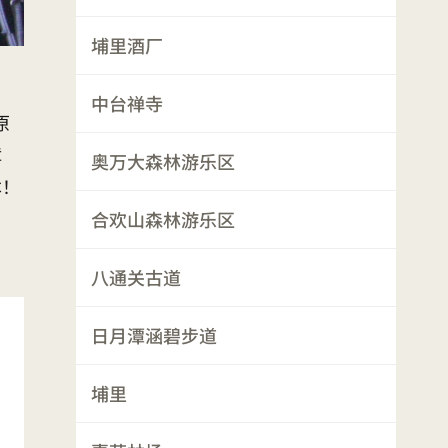
埔里酒厂
中台禅寺
原
樟
奥万大森林游乐区
本！
合欢山森林游乐区
八通关古道
日月潭涵碧步道
埔里