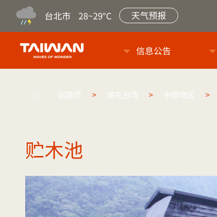
天气预报
台北市
28~29°C
台旅会北京办事处-台湾观光信
信息公告
:::
回首页
>
游在台湾
>
中部地区
>
贮木池