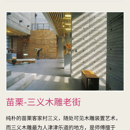
苗栗-三义木雕老街
纯朴的苗栗客家村三义，随处可见木雕装置艺术，
而三义木雕最为人津津乐道的地方，是师傅擅于