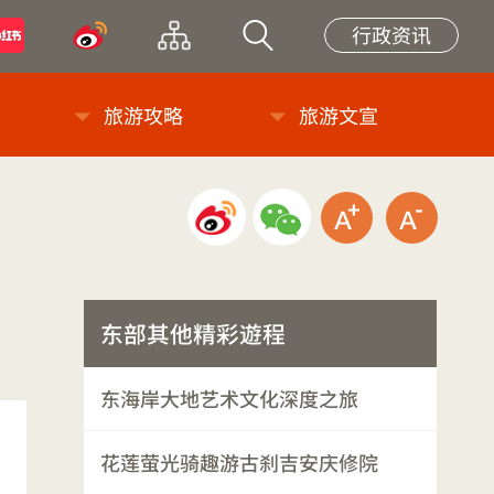
小紅書
微博
网站导览
站内搜索
行政资讯
旅游攻略
旅游文宣
微博分享
微信分享
放大字级
缩小
东部其他精彩遊程
东海岸大地艺术文化深度之旅
花莲萤光骑趣游古刹吉安庆修院