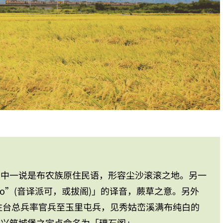
其中一说是布农族原住民语，形容尘沙滚滚之地。另一
ko”(音译派可，或拔阁)」的译音，蕨草之意。另外
，驻台总兵率官兵至玉里屯兵，见秀姑峦溪满布纯白的
兵兴筑城堡之定点命名为「璞石阁」。