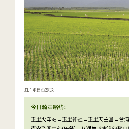
图片来自台旅会
今日骑乘路线：
玉里火车站→玉里神社→玉里天主堂→台
南安游客中心(午餐)→八通关越古道的登