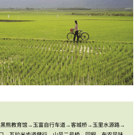
湾黑熊教育馆→玉富自行车道→客城桥→玉里水源路→
山口→瓦拉米步道健行→山风二号桥→回程→布农风味