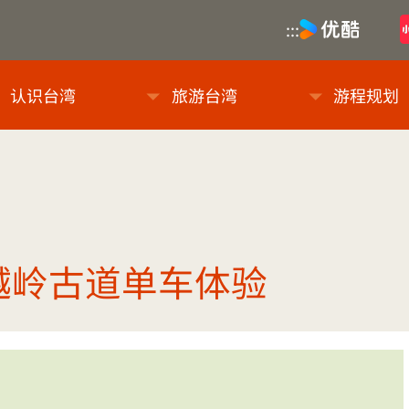
优酷
:::
息网
认识台湾
旅游台湾
游程规划
越岭古道单车体验