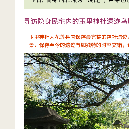
寻访隐身民宅内的玉里神社遗迹鸟
玉里神社为花莲县内保存最完整的神社遗迹
景，保存至今的遗迹有如独特的时空交错，