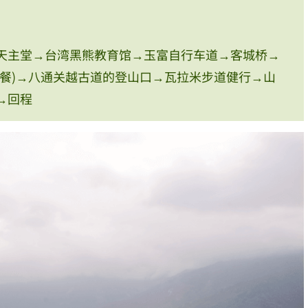
天主堂→台湾黑熊教育馆→玉富自行车道→客城桥→
午餐)→八通关越古道的登山口→瓦拉米步道健行→山
→回程