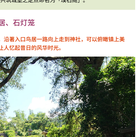
居、石灯笼
，沿著入口鸟居一路向上走到神社，可以俯瞰镇上美
让人忆起昔日的风华时光。