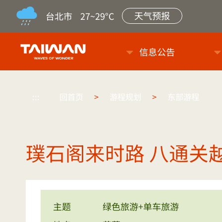
天气预报
台北市
27~29°C
台旅会北京办事处-台湾观光信
信息公告
:::
回首页
>
游程规划
>
东部游程
璞石阁来时路 八通关
主题
绿色旅游+单车旅游