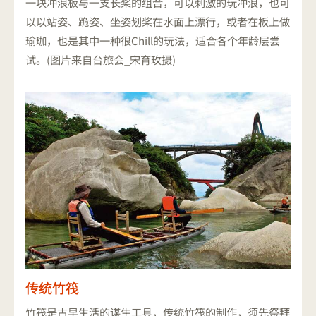
一块冲浪板与一支长桨的组合，可以刺激的玩冲浪，也可
以以站姿、跪姿、坐姿划桨在水面上漂行，或者在板上做
瑜珈，也是其中一种很Chill的玩法，适合各个年龄层尝
试。(图片来自台旅会_宋育玫摄)
传统竹筏
竹筏是古早生活的谋生工具，传统竹筏的制作，须先祭拜