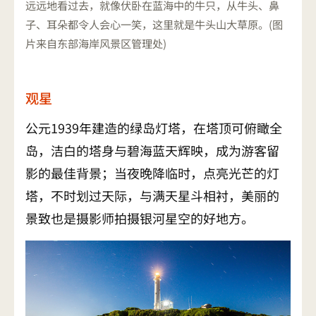
远远地看过去，就像伏卧在蓝海中的牛只，从牛头、鼻
子、耳朵都令人会心一笑，这里就是牛头山大草原。(图
片来自东部海岸风景区管理处)
观星
公元1939年建造的绿岛灯塔，在塔顶可俯瞰全
岛，洁白的塔身与碧海蓝天辉映，成为游客留
影的最佳背景；当夜晚降临时，点亮光芒的灯
塔，不时划过天际，与满天星斗相衬，美丽的
景致也是摄影师拍摄银河星空的好地方。