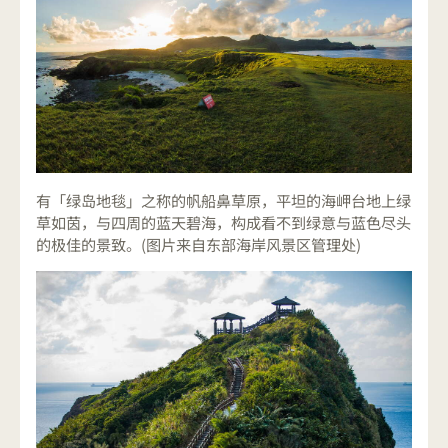
有「绿岛地毯」之称的帆船鼻草原，平坦的海岬台地上绿
草如茵，与四周的蓝天碧海，构成看不到绿意与蓝色尽头
的极佳的景致。(图片来自东部海岸风景区管理处)