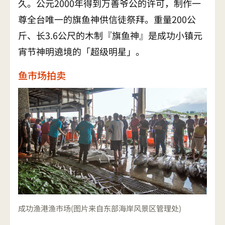
久。公元2000年得到万善爷公的许可，制作一
尊全台唯一的旗鱼神供信徒祭拜。重量200公
斤、长3.6公尺的木制『旗鱼神』是成功小镇元
宵节神明遶境的「超级明星」。
鱼市场拍卖
成功渔港渔市场(图片来自东部海岸风景区管理处)