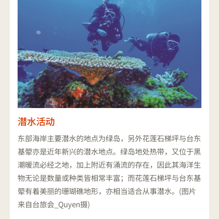
潜水活动
东部海岸主要潜水的地点为绿岛，另外花莲石梯坪与台东
基翚亦是近年新兴的潜水地点。绿岛地处热带，又位于黑
潮暖流必经之地，加上附近有涌流的存在，因此其海洋生
物无论是数量或种类皆相常丰富；而花莲石梯坪与台东基
翚有着美丽的珊瑚礁地形，亦相当适合从事潜水。(图片
来自台旅会_Quyen摄)