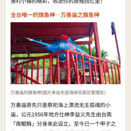
渔村小镇的精彩，收进你的旅程回忆里！
全台唯一的旗鱼神—万善庙之旗鱼神
万善庙的旗鱼神(图片来自东部海岸风景区管理处)
万善庙原先只是祭祀海上漂流无主孤魂的小
庙，公元1956年地方仕绅李益义先生由台南
「南鲲鯓」分身来此设立，至今已一个甲子之