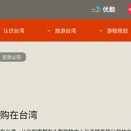
优酷
:::
息网
认识台湾
旅游台湾
游程规划
百货公司
购在台湾