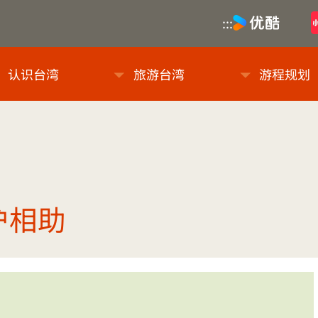
优酷
:::
息网
认识台湾
旅游台湾
游程规划
沪相助