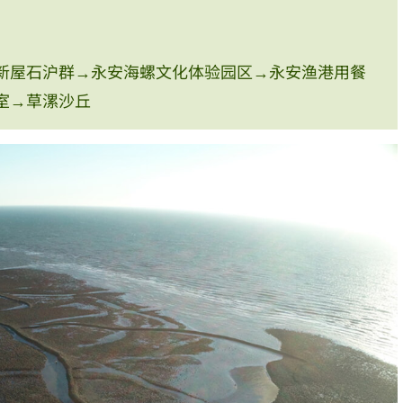
新屋石沪群→永安海螺文化体验园区→永安渔港用餐
室→草漯沙丘