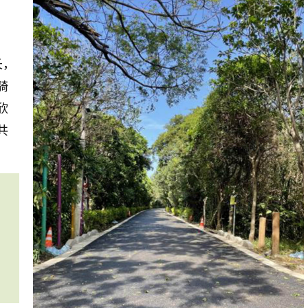
长，
骑
欣
共