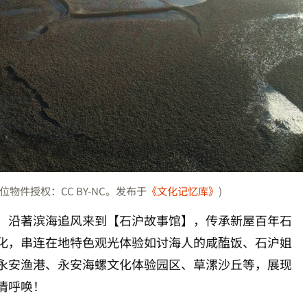
件授权：CC BY-NC。发布于
《文化记忆库》
)
，沿著滨海追风来到【石沪故事馆】，传承新屋百年石
化，串连在地特色观光体验如讨海人的咸醢饭、石沪姐
永安渔港、永安海螺文化体验园区、草漯沙丘等，展现
情呼唤！