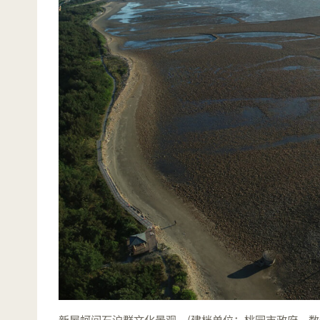
新屋蚵间石沪群文化景观。(建档单位：桃园市政府。数位物