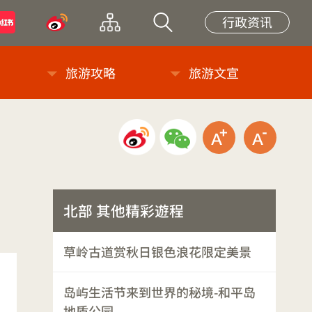
小紅書
微博
网站导览
站内搜索
行政资讯
旅游攻略
旅游文宣
微博分享
微信分享
放大字级
缩小
北部 其他精彩遊程
草岭古道赏秋日银色浪花限定美景
岛屿生活节来到世界的秘境-和平岛
地质公园