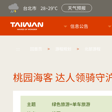
天气预报
台北市
28~29°C
台旅会北京办事处-台湾观光信
信息公告
:::
回首页
>
游程规划
>
北部游程
桃园海客 达人领骑守
主题
绿色旅游+单车旅游