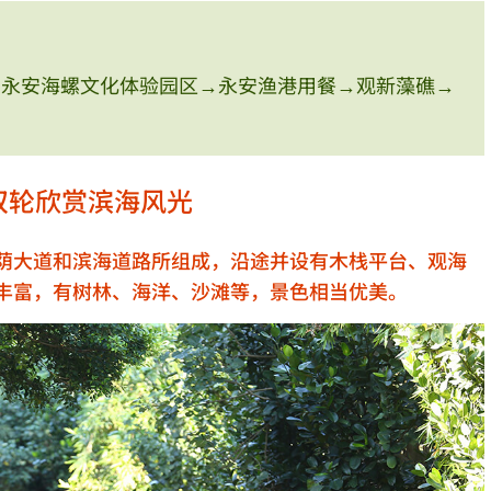
→永安海螺文化体验园区→永安渔港用餐→观新藻礁→
双轮欣赏滨海风光
荫大道和滨海道路所组成，沿途并设有木栈平台、观海
丰富，有树林、海洋、沙滩等，景色相当优美。