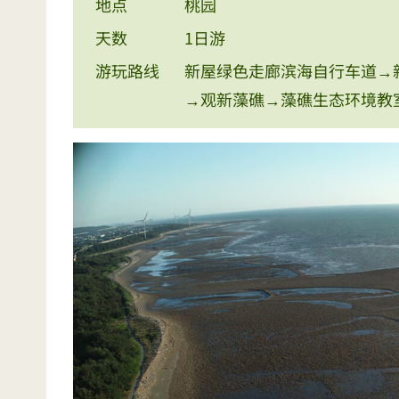
地点
桃园
天数
1日游
游玩路线
新屋绿色走廊滨海自行车道→
→观新藻礁→藻礁生态环境教