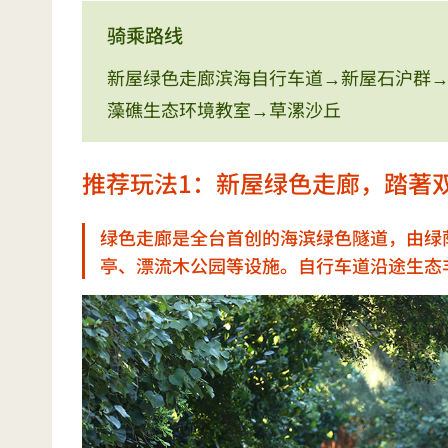
骑乘路线
新屋绿色走廊滨海自行车道→新屋石沪群
藻礁生态环境教室→草漯沙丘
推荐玩法1：新屋绿色走廊，踏著
绿色走廊是全台首创的海滨绿色隧道，由绿
亭、漂流木公园等设施。自行车道沿途生态