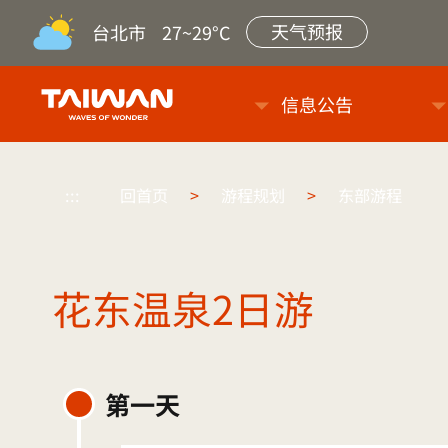
天气预报
台北市
27~29°C
台旅会北京办事处-台湾观光信
信息公告
:::
回首页
>
游程规划
>
东部游程
花东温泉2日游
第一天