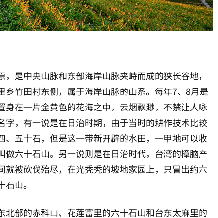
原，是中央山脉和东部海岸山脉夹峙而成的狭长谷地，
里乡竹田村东侧，属于海岸山脉的山系。每年7、8月是
置身在一片金黄色的花海之中，云烟飘渺，不禁让人咏
名字，有一说是在日治时期，由于当时的耕作技术比较
四、五十石，但是这一带新开辟的水田，一甲地可以收
叫做六十石山。另一说则是在日治时代，台湾的樟脑产
间就被砍伐殆尽，在光秃秃的坡地家园上，只冒出约六
十石山。
东北部的赤科山、花莲富里的六十石山和台东太麻里的