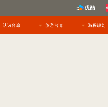
优酷
:::
息网
认识台湾
旅游台湾
游程规划