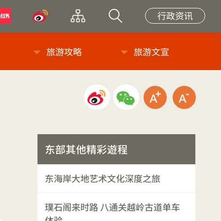
小紅書
微博
网站导览
站内搜索
行政资讯
旅游攻略
旅游文宣
微博分享
微信分享
放大字级
缩小
东部其他精彩遊程
东海岸大地艺术文化深度之旅
璞石阁来时路 八通关越岭古道单车
体验