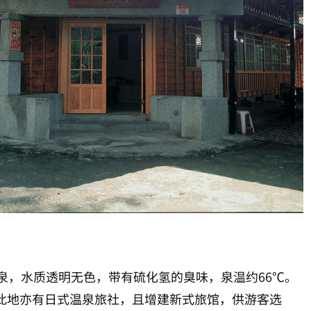
泉，水质透明无色，带有硫化氢的臭味，泉温约66℃。
。此地亦有日式温泉旅社，且增建新式旅馆，供游客选