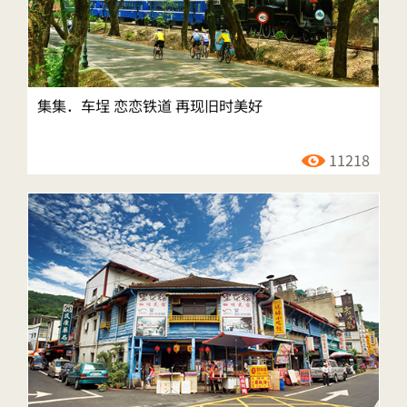
集集．车埕 恋恋铁道 再现旧时美好
11218