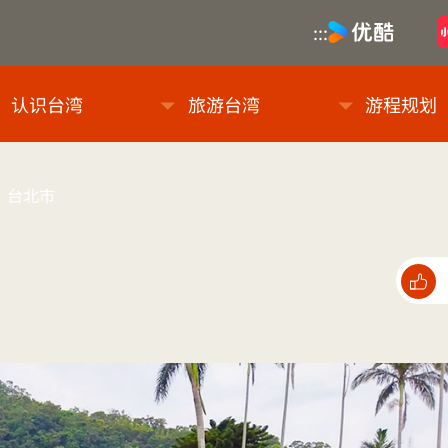
优酷
:::
息网
认识台湾
旅游台湾
游程规划
台北市
点选