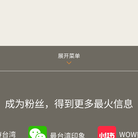
展开菜单
成为粉丝，得到更多最火信息
游台湾
WO
最台湾印象