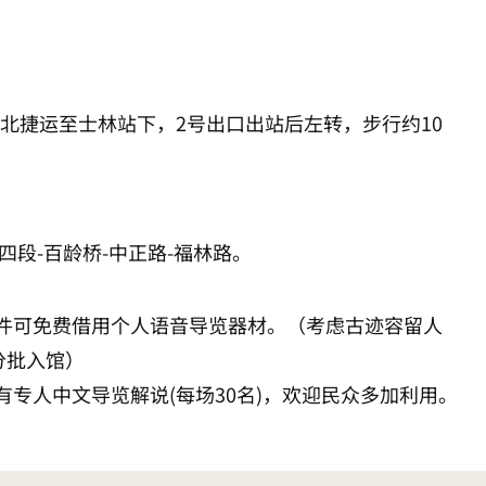
北捷运至士林站下，2号出口出站后左转，步行约10
四段-百龄桥-中正路-福林路。
件可免费借用个人语音导览器材。（考虑古迹容留人
分批入馆）
30有专人中文导览解说(每场30名)，欢迎民众多加利用。