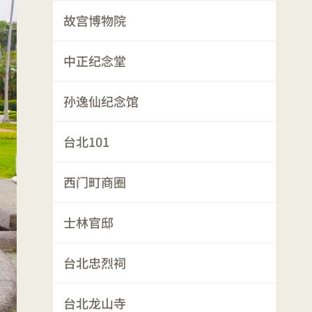
故宫博物院
中正纪念堂
孙逸仙纪念馆
台北101
西门町商圈
士林官邸
台北忠烈祠
台北龙山寺