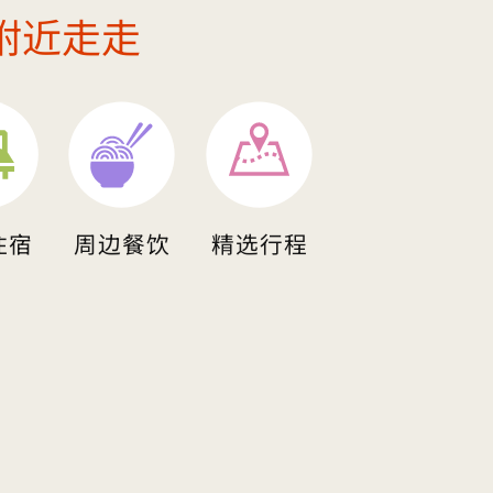
附近走走
住宿
周边餐饮
精选行程