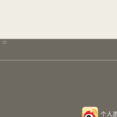
:::
个人