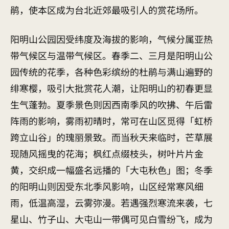
鹃，使本区成为台北近郊最吸引人的赏花场所。
阳明山公园因受纬度及海拔的影响，气候分属亚热
带气候区与温带气候区。春季二、三月是阳明山公
园传统的花季，各种色彩缤纷的杜鹃与满山遍野的
绯寒樱，吸引大批赏花人潮，让阳明山的初春更显
生气蓬勃。夏季景色则因西南季风的吹拂、午后雷
阵雨的影响，雾雨初晴时，常可在山区觅得「虹桥
跨立山谷」的瑰丽景致。而当秋天来临时，芒草展
现随风摇曳的花海；枫红点缀枝头，树叶片片金
黄，交织成一幅盛名远播的「大屯秋色」图；冬季
的阳明山则因受东北季风影响，山区经常寒风细
雨，低温高湿，云雾弥漫。若遇强烈寒流来袭，七
星山、竹子山、大屯山一带偶可见白雪纷飞，成为