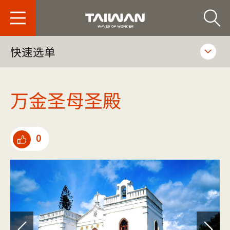
台旅会北京办事处-
快速选单
万金圣母圣殿
0
点选推荐