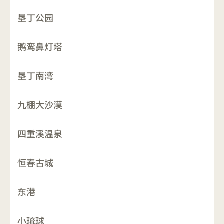
垦丁公园
鹅鸾鼻灯塔
垦丁南湾
九棚大沙漠
四重溪温泉
恒春古城
东港
小琉球