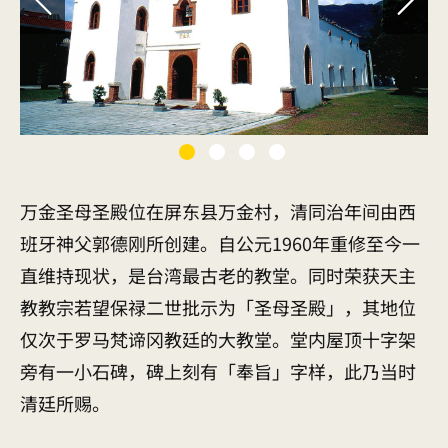
万金圣母圣殿位在屏东县万金村，清同治年间由西
班牙神父郭德刚所创建。自公元1960年重修至今一
直维持现状，是台湾最古老的教堂。同时荣获天主
教教宗若望保禄二世批示为「圣母圣殿」，其地位
仅次于罗马梵谛冈教廷的大教堂。堂内屋顶十字架
旁有一小石碑，碑上刻有「奉旨」字样，此乃当时
清廷所赐。