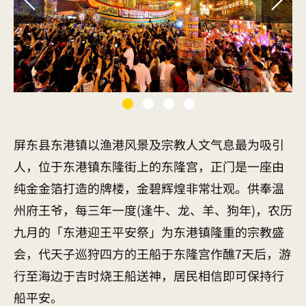
屏东县东港镇以渔港风景及宗教人文气息最为吸引
人，位于东港镇东隆街上的东隆宫，正门是一座由
纯金金箔打造的牌楼，金碧辉煌非常壮观。供奉温
州府王爷，每三年一度(逢牛、龙、羊、狗年)，农历
九月的「东港迎王平安祭」为东港镇隆重的宗教盛
会，代天子巡狩四方的王船于东隆宫作醮7天后，游
行至海边于吉时烧王船送神，居民相信即可保持行
船平安。