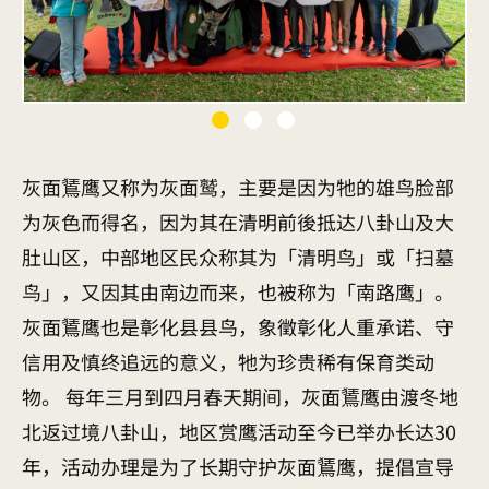
灰面鵟鹰又称为灰面鹫，主要是因为牠的雄鸟脸部
为灰色而得名，因为其在清明前後抵达八卦山及大
肚山区，中部地区民众称其为「清明鸟」或「扫墓
鸟」，又因其由南边而来，也被称为「南路鹰」。
灰面鵟鹰也是彰化县县鸟，象徵彰化人重承诺、守
信用及慎终追远的意义，牠为珍贵稀有保育类动
物。 每年三月到四月春天期间，灰面鵟鹰由渡冬地
北返过境八卦山，地区赏鹰活动至今已举办长达30
年，活动办理是为了长期守护灰面鵟鹰，提倡宣导