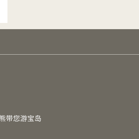
W熊带您游宝岛