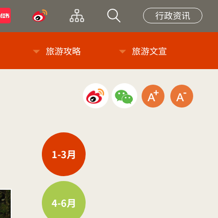
小紅書
微博
网站导览
站内搜索
行政资讯
旅游攻略
旅游文宣
微博分享
微信分享
放大字级
缩小
1-3月
4-6月