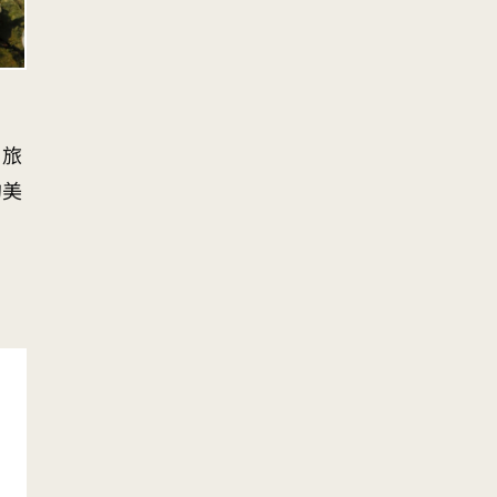
、旅
的美