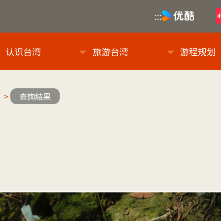
优酷
:::
息网
认识台湾
旅游台湾
游程规划
>
查詢結果