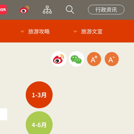
小紅書
微博
网站导览
站内搜索
行政资讯
旅游攻略
旅游文宣
微博分享
微信分享
放大字级
缩小
1-3月
4-6月