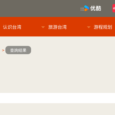
优酷
:::
息网
认识台湾
旅游台湾
游程规划
>
查詢結果