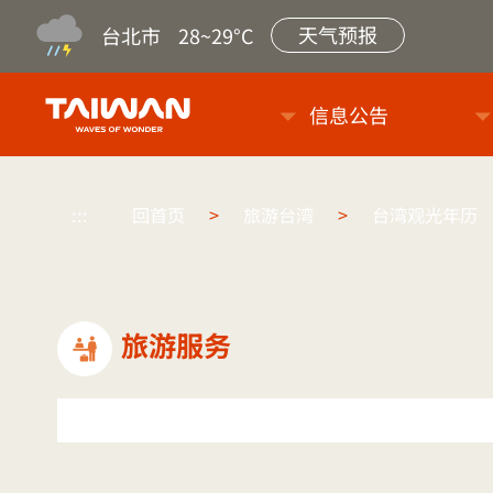
天气预报
台北市
28~29°C
台旅会北京办事处-台湾观光信
信息公告
:::
回首页
>
旅游台湾
>
台湾观光年历
旅游服务