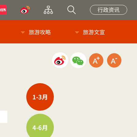
小紅書
微博
网站导览
站内搜索
行政资讯
旅游攻略
旅游文宣
微博分享
微信分享
放大字级
缩小
1-3月
4-6月