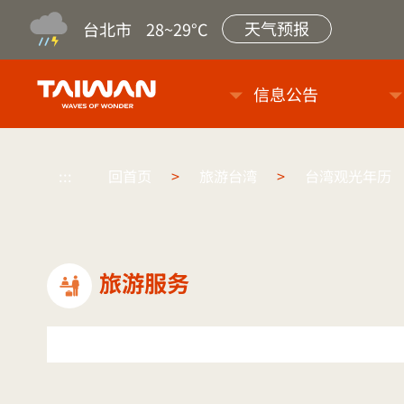
天气预报
台北市
28~29°C
台旅会北京办事处-台湾观光信
信息公告
:::
回首页
>
旅游台湾
>
台湾观光年历
旅游服务