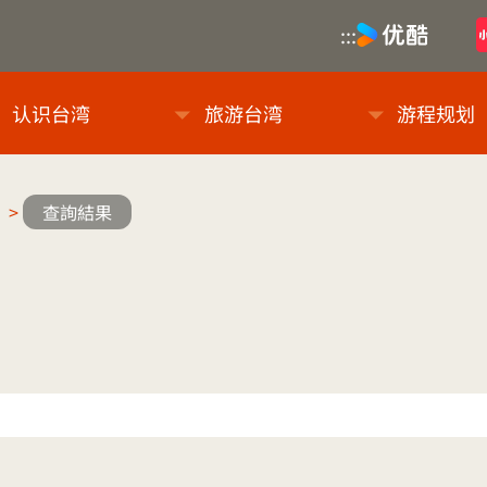
优酷
:::
息网
认识台湾
旅游台湾
游程规划
>
查詢結果