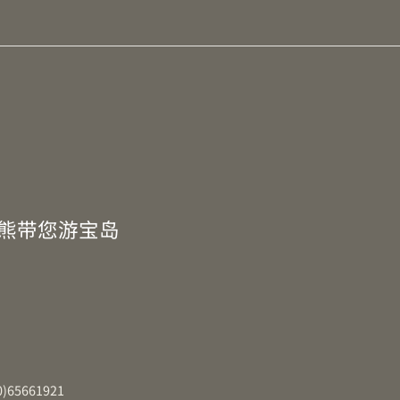
W熊带您游宝岛
5661921