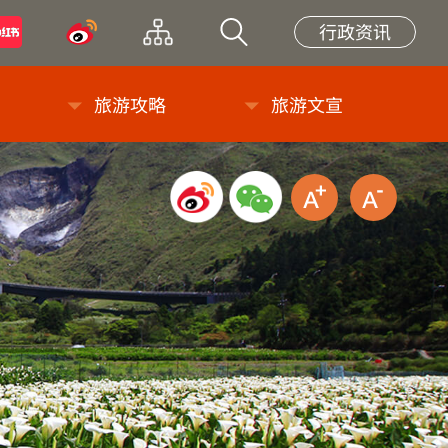
小紅書
微博
网站导览
站内搜索
行政资讯
旅游攻略
旅游文宣
微博分享
微信分享
放大字级
缩小