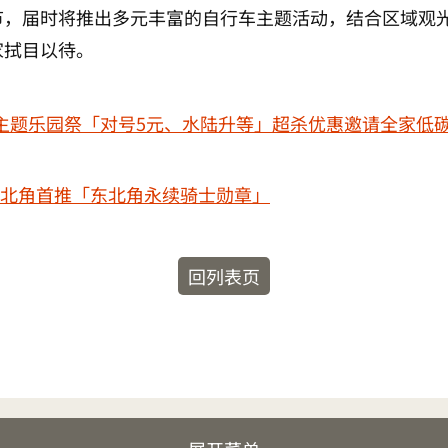
节，届时将推出多元丰富的自行车主题活动，结合区域观
家拭目以待。
主题乐园祭「对号5元、水陆升等」超杀优惠邀请全家低
：东北角首推「东北角永续骑士勋章」
回列表页