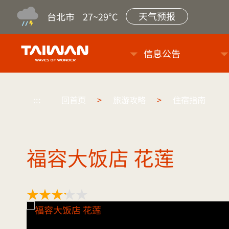
天气预报
台北市
27~29°C
台旅会北京办事处-台湾观光信
信息公告
:::
回首页
>
旅游攻略
>
住宿指南
福容大饭店 花莲