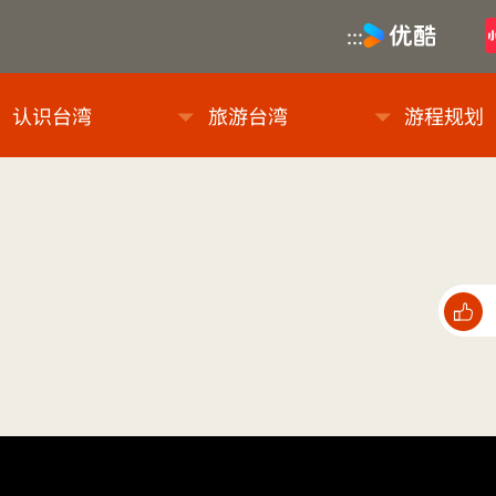
优酷
:::
息网
认识台湾
旅游台湾
游程规划
点选