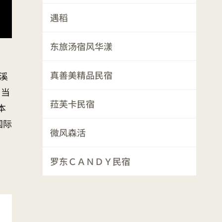
遇稻
东旅汤宿风华漾
真善美精品民宿
溪
、当
菈芙卡民宿
本
国际
微风森活
罗东ＣＡＮＤＹ民宿