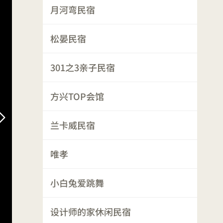
月河弯民宿
松晏民宿
301之3亲子民宿
方兴TOP会馆
兰卡威民宿
唯孝
小白兔爱跳舞
设计师的家休闲民宿