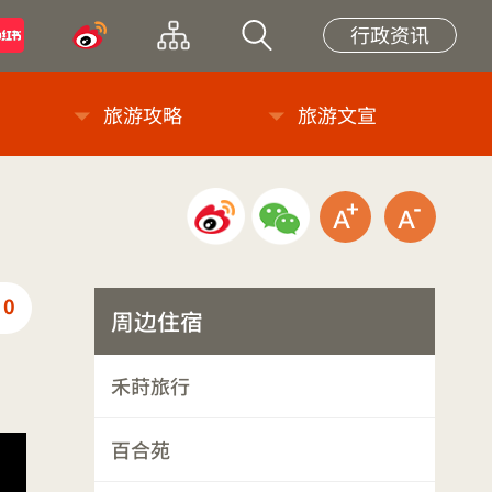
小紅書
微博
网站导览
站内搜索
行政资讯
旅游攻略
旅游文宣
微博分享
微信分享
放大字级
缩小
0
推荐
周边住宿
禾莳旅行
百合苑